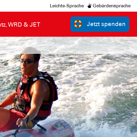
Leichte-Sprache
Gebärdensprache
Jetzt spenden
atz, WRD & JET
Nächste